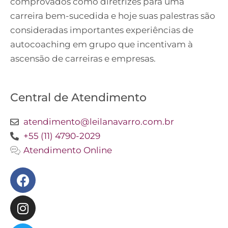
comprovados como diretrizes para uma
carreira bem-sucedida e hoje suas palestras são
consideradas importantes experiências de
autocoaching em grupo que incentivam à
ascensão de carreiras e empresas.
Central de Atendimento
atendimento@leilanavarro.com.br
+55 (11) 4790-2029
Atendimento Online
Facebook
Instagram
Twitter
Youtube
Linkedin
Slideshare