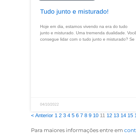
Tudo junto e misturado!
Hoje em dia, estamos vivendo na era do tudo
junto e misturado. Uma tremenda dualidade. Voc
consegue lidar com o tudo junto e misturado? Se
04/10/2022
< Anterior
1
2
3
4
5
6
7
8
9
10
11
12
13
14
15
Para maiores informações entre em
cont