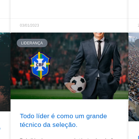
03/01/2023
LIDERANÇA
Todo líder é como um grande
técnico da seleção.
o