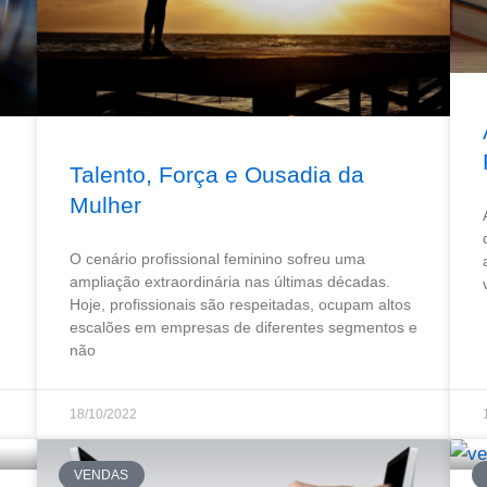
Talento, Força e Ousadia da
Mulher
O cenário profissional feminino sofreu uma
ampliação extraordinária nas últimas décadas.
Hoje, profissionais são respeitadas, ocupam altos
escalões em empresas de diferentes segmentos e
não
18/10/2022
VENDAS