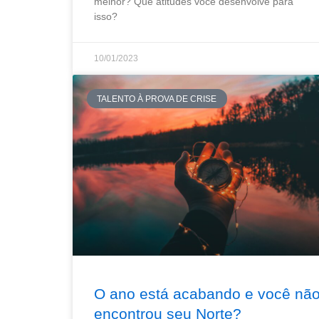
melhor? Que atitudes você desenvolve para
isso?
10/01/2023
TALENTO À PROVA DE CRISE
O ano está acabando e você nã
encontrou seu Norte?