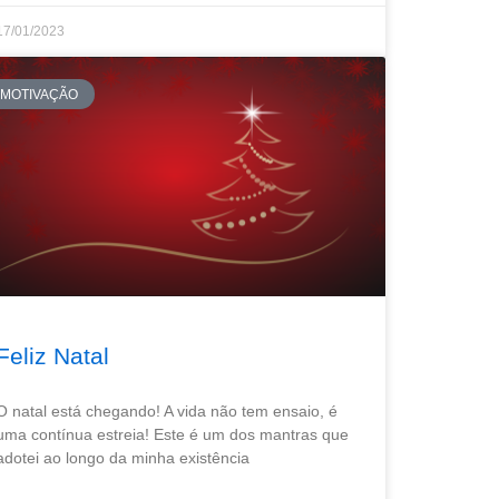
17/01/2023
MOTIVAÇÃO
Feliz Natal
O natal está chegando! A vida não tem ensaio, é
uma contínua estreia! Este é um dos mantras que
adotei ao longo da minha existência