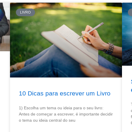
P
P
P
P
P
LIVRO
á
á
á
á
á
g
g
g
g
g
i
i
i
i
n
n
n
n
n
a
a
a
a
a
10 Dicas para escrever um Livro
1) Escolha um tema ou ideia para o seu livro:
Antes de começar a escrever, é importante decidir
o tema ou ideia central do seu