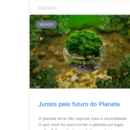
31/01/2023
MUNDO
Juntos pelo futuro do Planeta
O planeta terra não suporta mais a neutralidade.
O que você faz para tornar o planeta um lugar