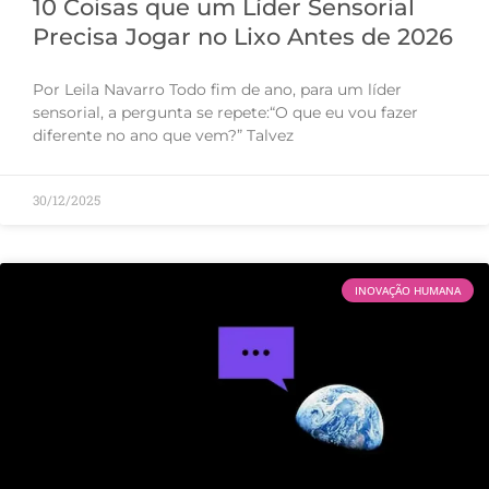
10 Coisas que um Líder Sensorial
Precisa Jogar no Lixo Antes de 2026
Por Leila Navarro Todo fim de ano, para um líder
sensorial, a pergunta se repete:“O que eu vou fazer
diferente no ano que vem?” Talvez
30/12/2025
INOVAÇÃO HUMANA