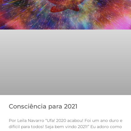
Consciência para 2021
Por Leila Navarro “Ufa! 2020 acabou! Foi um ano duro e
difícil para todos! Seja bem vindo 2021!” Eu adoro como