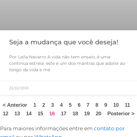
Seja a mudança que você deseja!
Por Leila Navarro A vida não tem ensaio, é uma
contínua estreia: este é um dos mantras que adotei ao
longo da vida e me
22/12/2020
< Anterior
1
2
3
4
5
6
7
8
9
10
11
12
13
14
15
16
17
18
19
20
Posterior >
Para maiores informações entre em
contato por
email
ou por
WhatsApp
.