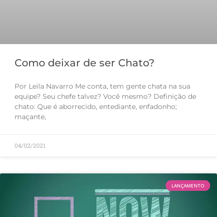
Como deixar de ser Chato?
Por Leila Navarro Me conta, tem gente chata na sua
equipe? Seu chefe talvez? Você mesmo? Definição de
chato: Que é aborrecido, entediante, enfadonho;
maçante,
04/02/2021
LANÇAMENTO