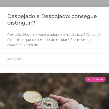
Despejado e Despojado: consegue
distinguir?
Por Leila Navarro Você é adepto a mudanças? Ou você
é do time que tem medo de mudar? Eu mesma já
mudei 19 vezes de
06/04/2021
AUTOCOACH