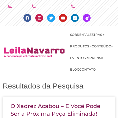
Ir
E-mail
(11) 4790-2029
(11) 98081-2000
para
Facebook
Instagram
Twitter
Youtube
Linkedin
Slideshare
o
conteúdo
SOBRE+
PALESTRAS +
PRODUTOS +
CONTEÚDO+
EVENTOS
IMPRENSA+
BLOG
CONTATO
Resultados da Pesquisa
Página
Página
Página
Página
O Xadrez Acabou – E Você Pode
Ser a Próxima Peça Eliminada!