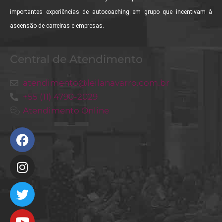
importantes experiências de autocoaching em grupo que incentivam à
ascensão de carreiras e empresas.
Central de Atendimento
atendimento@leilanavarro.com.br
+55 (11) 4790-2029
Atendimento Online
Facebook
Instagram
Twitter
Youtube
Linkedin
Slideshare