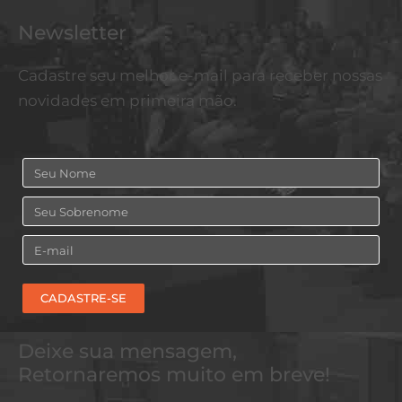
Newsletter
Cadastre seu melhor e-mail para receber nossas
novidades em primeira mão.
Nome
Sobrenome
Email
CADASTRE-SE
Deixe sua mensagem,
Retornaremos muito em breve!