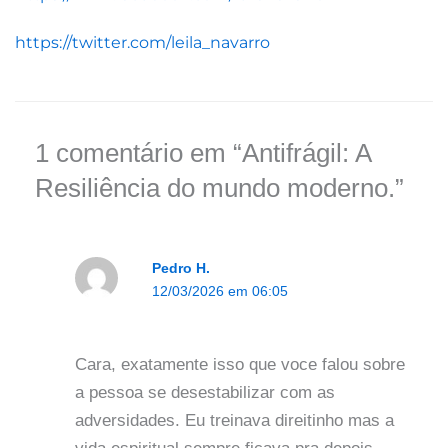
https://twitter.com/leila_navarro
Digite
Name*
Email*
Website
aqui...
1 comentário em “Antifrágil: A
Resiliência do mundo moderno.”
Pedro H.
12/03/2026 em 06:05
Cara, exatamente isso que voce falou sobre
a pessoa se desestabilizar com as
adversidades. Eu treinava direitinho mas a