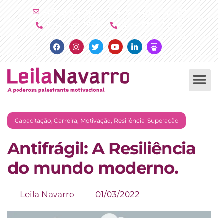
Ir
atendimento@leilanavarro.com.br
para
(11) 4790 2029
(11) 9 8081 2000
o
Facebook
Instagram
Twitter
Youtube
Linkedin
Slideshare
conteúdo
PALESTRAS +
PRODUTOS +
Capacitação
,
Carreira
,
Motivação
,
Resiliência
,
Superação
Antifrágil: A Resiliência
do mundo moderno.
Leila Navarro
01/03/2022