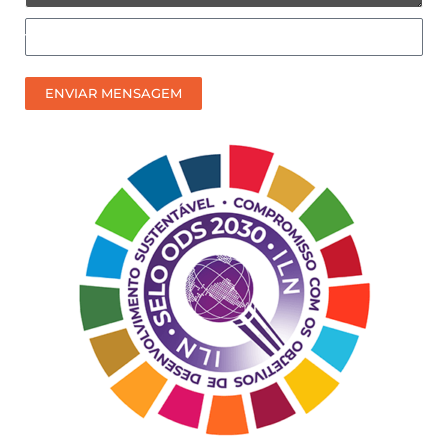
Como
prefere
receber
ENVIAR MENSAGEM
nosso
contato?