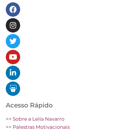
Facebook
Instagram
Twitter
Youtube
Linkedin
Slideshare
Acesso Rápido
>> Sobre a Leila Navarro
>> Palestras Motivacionais