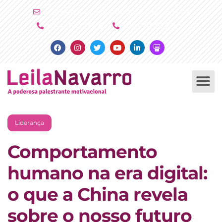
Ir
atendimento@leilanavarro.com.br
para
(11) 4790 2029
(11) 9 8081 2000
o
Facebook
Instagram
Twitter
Youtube
Linkedin
Slideshare
conteúdo
PALESTRAS +
PRODUTOS +
Liderança
Comportamento
humano na era digital:
o que a China revela
sobre o nosso futuro