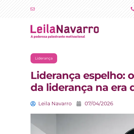
Ir
atendimento@leilanavarro.com.br
para
o
conteúdo
Liderança
Liderança espelho: o 
da liderança na era d
Leila Navarro
07/04/2026