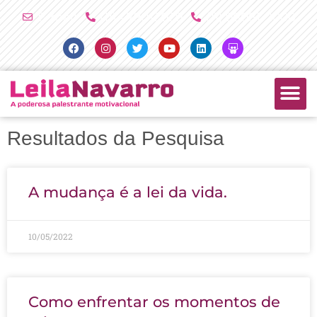
Ir
E-mail
(11) 4790-2029
(11) 98081-2000
para
Facebook
Instagram
Twitter
Youtube
Linkedin
Slideshare
o
conteúdo
PALESTRAS +
PRODUTOS +
Resultados da Pesquisa
Página
Página
Página
Página
Página
A mudança é a lei da vida.
10/05/2022
Como enfrentar os momentos de