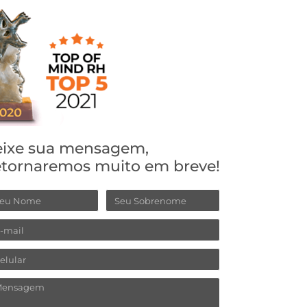
ixe sua mensagem,
tornaremos muito em breve!
ome
Sobrenome
ail
lular
ensagem