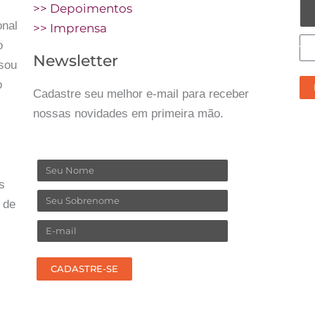
>> Depoimentos
onal
>> Imprensa
C
o
Newsletter
pr
ssou
re
o
Cadastre seu melhor e-mail para receber
no
nossas novidades em primeira mão.
co
Nome
s
Sobrenome
 de
Email
CADASTRE-SE