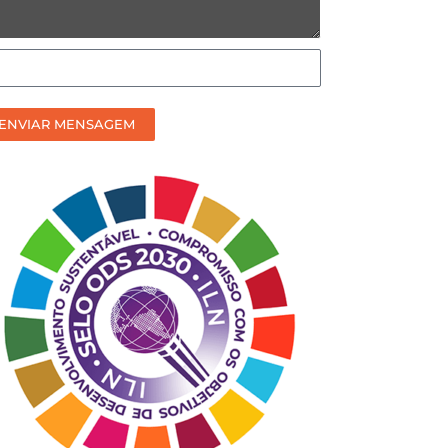
omo
efere
ceber
ENVIAR MENSAGEM
sso
ntato?