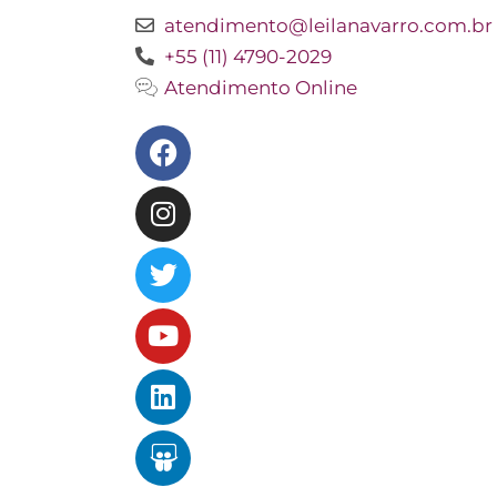
atendimento@leilanavarro.com.br
+55 (11) 4790-2029
Atendimento Online
Facebook
Instagram
Twitter
Youtube
Linkedin
Slideshare