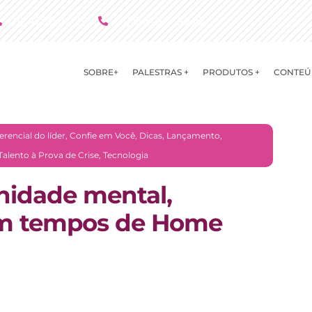
(11) 4790 2029
(11) 9 8081 2000
SOBRE+
PALESTRAS +
PRODUTOS +
CONTEÚ
erencial do líder
,
Confie em Você
,
Dicas
,
Lançamento
,
Talento à Prova de Crise
,
Tecnologia
idade mental,
 em tempos de Home