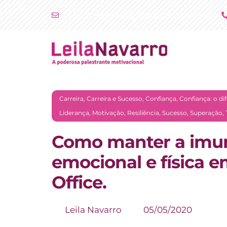
Ir
atendimento@leilanavarro.com.br
para
o
conteúdo
Carreira
,
Carreira e Sucesso
,
Confiança
,
Confiança: o dif
Liderança
,
Motivação
,
Resiliência
,
Sucesso
,
Superação
,
Como manter a imun
emocional e física
Office.
Leila Navarro
05/05/2020