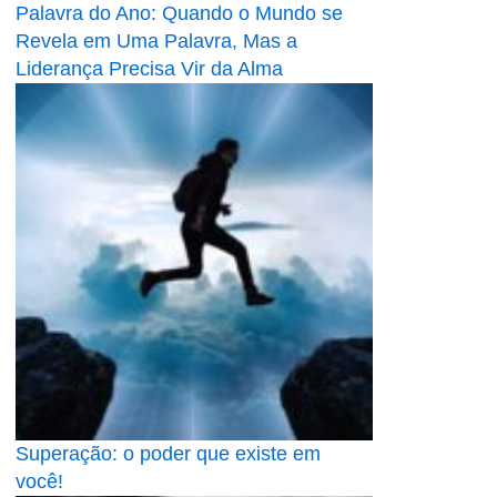
Palavra do Ano: Quando o Mundo se
Revela em Uma Palavra, Mas a
Liderança Precisa Vir da Alma
Superação: o poder que existe em
você!