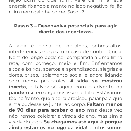
feijão bom do que ruim. Pare de minar sua
energia fixando a mente no lado negativo, feijão
ruim nem galinha come. Sacou?
Passo 3 – Desenvolva potenciais para agir
diante das incertezas.
A vida é cheia de detalhes, sobressaltos,
interferências e agora um caso de contingência.
Nem de longe pode ser comparada à uma linha
reta, com começo, meio e fim. Enfrentamos
altos e baixos, acertos e aprendizados, alegrias e
dores, crises, isolamento social e agora lidando
com novos protocolos.
A vida se mostrou
incerta
, e talvez só agora, com o advento da
pandemia
, enxergamos isso de fato. Estávamos
tão na frente, que a terra precisou parar para que
alma pudesse se juntar ao corpo.
Faltam menos
de 70 dias para acabar o ano
, mas desta vez
não iremos celebrar a virada do ano, mas sim a
virada do jogo!
Se chegamos até aqui é porque
ainda estamos no jogo da vida!
Juntos somos