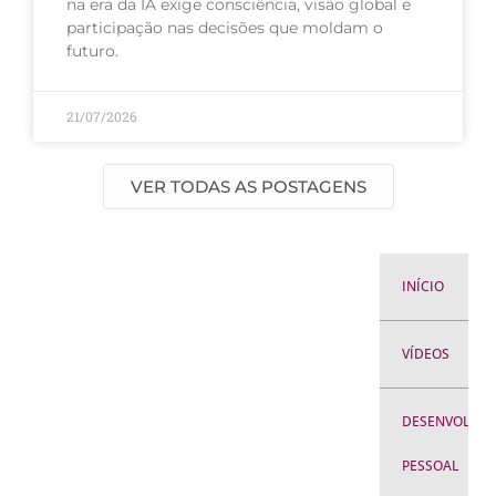
na era da IA exige consciência, visão global e
participação nas decisões que moldam o
futuro.
21/07/2026
VER TODAS AS POSTAGENS
INÍCIO
VÍDEOS
DESENVOLVIM
PESSOAL