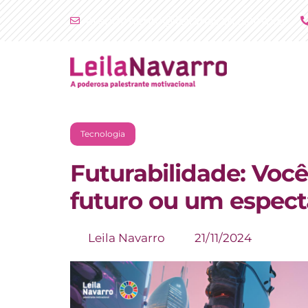
Ir
atendimento@leilanavarro.com.br
para
o
conteúdo
Tecnologia
Futurabilidade: Você
futuro ou um espec
Leila Navarro
21/11/2024