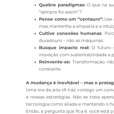
Quebre paradigmas:
O que na sua
“sempre foi assim”?
Pense como um “centauro”:
Use a
mas mantenha a empatia e a intui
Cultive conexões humanas
: Por
duradouro – não as máquinas.
Busque impacto real:
O futuro s
inovação com sustentabilidade e p
Reinvente-se:
Transformação nã
constante.
A mudança é inevitável – mas o protag
Uma era da pós-IA traz consigo um convi
e nossas estratégias. Não se trata ape
tecnologia como aliada e mantendo o h
Então, a pergunta que fica é: você está 