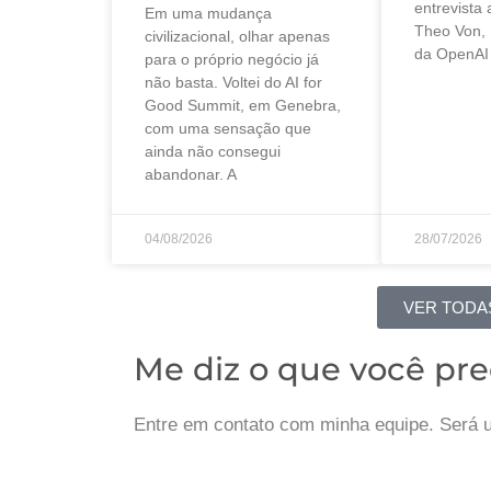
entrevista
Em uma mudança
Theo Von,
civilizacional, olhar apenas
da OpenAI
para o próprio negócio já
não basta. Voltei do AI for
Good Summit, em Genebra,
com uma sensação que
ainda não consegui
abandonar. A
04/08/2026
28/07/2026
VER TODA
Me diz o que você pre
Entre em contato com minha equipe. Será u