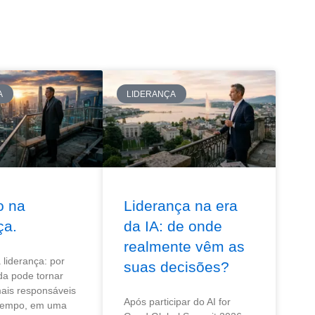
A
LIDERANÇA
o na
Liderança na era
ça.
da IA: de onde
realmente vêm as
liderança: por
suas decisões?
da pode tornar
ais responsáveis
Após participar do AI for
tempo, em uma