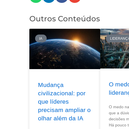
Outros Conteúdos
IA
LIDERANÇ
O med
Mudança
lideran
civilizacional: por
que líderes
O medo na 
precisam ampliar o
que a dúvi
olhar além da IA
decisões m
Há pouco 