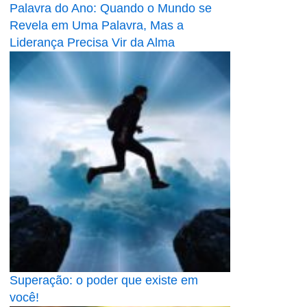
Palavra do Ano: Quando o Mundo se
Revela em Uma Palavra, Mas a
Liderança Precisa Vir da Alma
Superação: o poder que existe em
você!