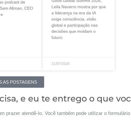
Good Global Summit 2026,
 ao podcast de
Leila Navarro mostra por que
 Sam Altman, CEO
a liderança na era da IA
 e
exige consciência, visão
global e participação nas
decisões que moldam o
futuro.
21/07/2026
S AS POSTAGENS
cisa, e eu te entrego o que voc
m prazer atendê-lo. Você também pode utilizar o formulári