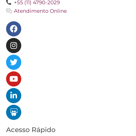
+55 (11) 4790-2029
Atendimento Online
Facebook
Instagram
Twitter
Youtube
Linkedin
Slideshare
Acesso Rápido