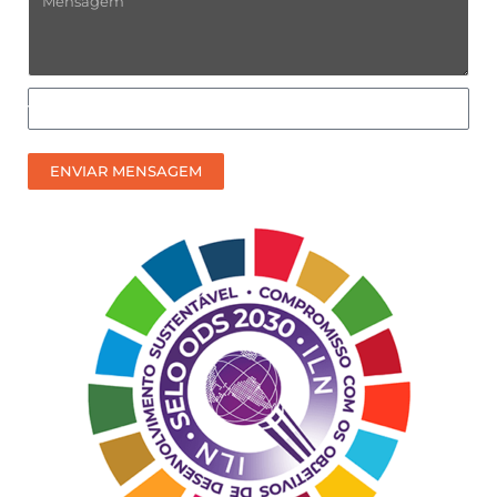
Mensagem
Como
prefere
receber
ENVIAR MENSAGEM
nosso
contato?