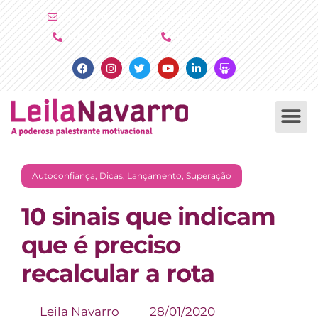
Ir
atendimento@leilanavarro.com.br
para
(11) 4790 2029
(11) 9 8081 2000
o
Facebook
Instagram
Twitter
Youtube
Linkedin
Slideshare
conteúdo
PALESTRAS +
PRODUTOS +
Autoconfiança
,
Dicas
,
Lançamento
,
Superação
10 sinais que indicam
que é preciso
recalcular a rota
Leila Navarro
28/01/2020