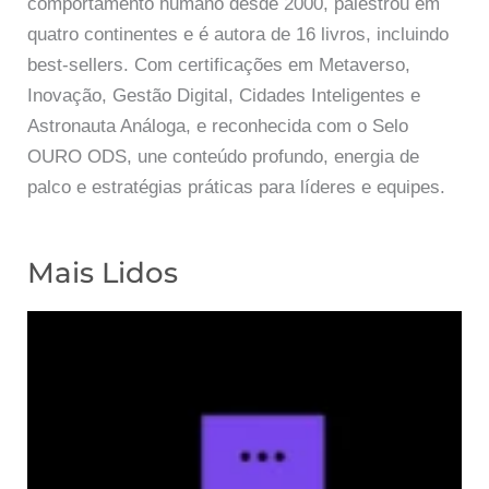
comportamento humano desde 2000, palestrou em
quatro continentes e é autora de 16 livros, incluindo
best-sellers. Com certificações em Metaverso,
Inovação, Gestão Digital, Cidades Inteligentes e
Astronauta Análoga, e reconhecida com o Selo
OURO ODS, une conteúdo profundo, energia de
palco e estratégias práticas para líderes e equipes.
Mais Lidos