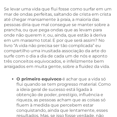
Se levar uma vida que flui fosse como surfar em um
mar de ondas perfeitas, saltando de crista em crista
até chegar mansamente à praia, a maioria das
pessoas diria que mal consegue se manter sobre a
prancha, ou que pega ondas que as levam para
onde não querem ir, ou, ainda, que estão à deriva
em um marasmo total. E por que será assim? No
livro “A vida não precisa ser tão complicada” eu
compartilho uma inusitada associação da arte do
surfe com o dia a dia de cada um de nós e aponto
três conceitos equivocados, e infelizmente bem
arraigados em muita gente, sobre a fluidez da vida.
O primeiro equívoco
é achar que a vida só
flui quando se tem progresso material. Como
a ideia geral de sucesso está ligada à
obtenção de poder, prestígio, influência e
riqueza, as pessoas acham que as coisas só
fluem à medida que percebem estar
conquistando, ainda que lentamente, esses
resultados. Mas, se isso fosse verdade, não