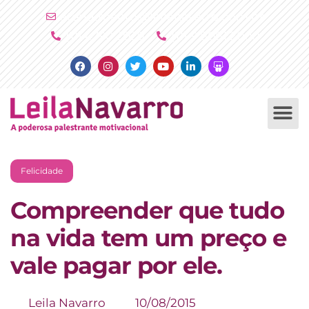
Ir
atendimento@leilanavarro.com.br
para
(11) 4790 2029
(11) 9 8081 2000
o
Facebook
Instagram
Twitter
Youtube
Linkedin
Slideshare
conteúdo
PALESTRAS +
PRODUTOS +
Felicidade
Compreender que tudo
na vida tem um preço e
vale pagar por ele.
Leila Navarro
10/08/2015