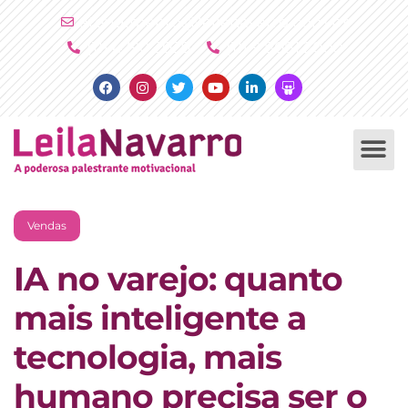
Ir
atendimento@leilanavarro.com.br
para
(11) 4790 2029
(11) 9 8081 2000
o
Facebook
Instagram
Twitter
Youtube
Linkedin
Slideshare
conteúdo
PALESTRAS +
PRODUTOS +
Vendas
IA no varejo: quanto
mais inteligente a
tecnologia, mais
humano precisa ser o