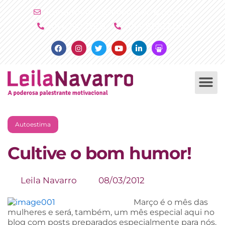
Ir
atendimento@leilanavarro.com.br
para
(11) 4790 2029
(11) 9 8081 2000
o
Facebook
Instagram
Twitter
Youtube
Linkedin
Slideshare
conteúdo
PALESTRAS +
PRODUTOS +
Autoestima
Cultive o bom humor!
Leila Navarro
08/03/2012
Março é o mês das
mulheres e será, também, um mês especial aqui no
blog com posts preparados especialmente para nós.