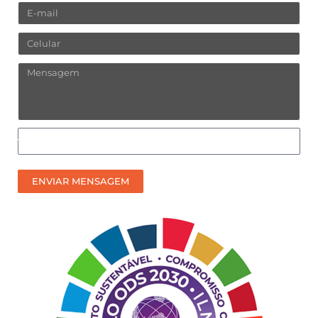
Email
Celular
Mensagem
Como
prefere
receber
ENVIAR MENSAGEM
nosso
contato?