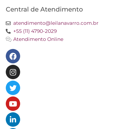
Central de Atendimento
atendimento@leilanavarro.com.br
+55 (11) 4790-2029
Atendimento Online
Facebook
Instagram
Twitter
Youtube
Linkedin
Slideshare