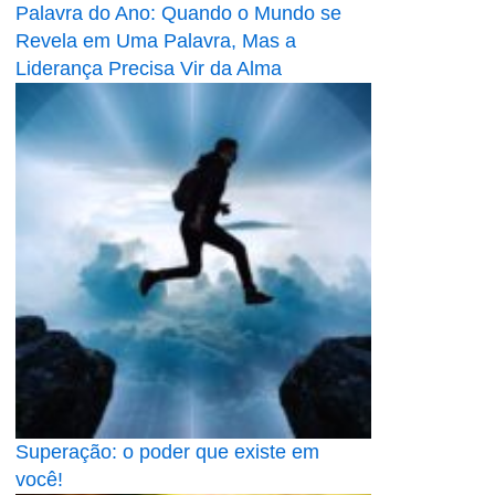
Palavra do Ano: Quando o Mundo se
Revela em Uma Palavra, Mas a
Liderança Precisa Vir da Alma
Superação: o poder que existe em
você!