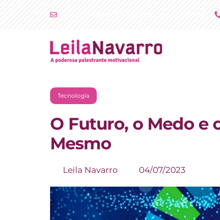
Ir
atendimento@leilanavarro.com.br
para
o
conteúdo
Tecnologia
O Futuro, o Medo e 
Mesmo
Leila Navarro
04/07/2023