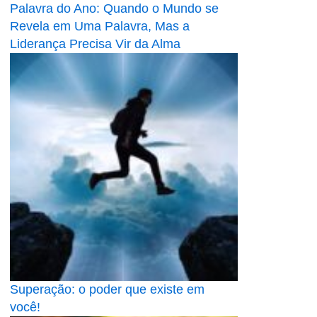
Palavra do Ano: Quando o Mundo se
Revela em Uma Palavra, Mas a
Liderança Precisa Vir da Alma
Superação: o poder que existe em
você!