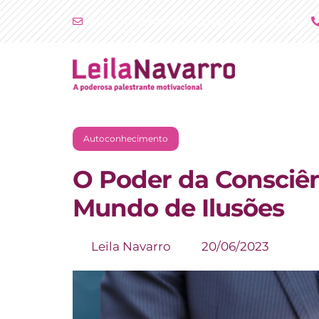
Ir
atendimento@leilanavarro.com.br
para
o
conteúdo
Autoconhecimento
O Poder da Consciên
Mundo de Ilusões
Leila Navarro
20/06/2023