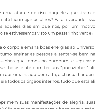
e uma ataque de riso, daqueles que tiram o
 até lacrimejar os olhos? Fale a verdade: isso
s aqueles dias em que nós, por um motivo
se estivéssemos visto um passarinho verde?
a o corpo e emana boas energias ao Universo.
stumo ensinar as pessoas a sentar-se bem na
 ossinhos que temos no bumbum, e segurar a
sas horas é até bom ter uns “pneuzinhos” ali,
s pra dar uma risada bem alta, e chacoalhar bem
eia todos os órgãos internos, tudo que está ali
eprimem suas manifestações de alegria, suas
o? São aquelas que tapam a boca com a mão,