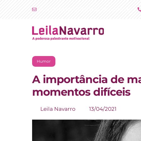
Ir
atendimento@leilanavarro.com.br
para
o
conteúdo
Humor
A importância de 
momentos difíceis
Leila Navarro
13/04/2021