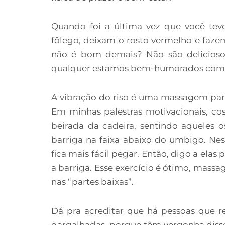
Quando foi a última vez que você tev
fôlego, deixam o rosto vermelho e fazem
não é bom demais? Não são delicioso
qualquer estamos bem-humorados como 
A vibração do riso é uma massagem par
Em minhas palestras motivacionais, co
beirada da cadeira, sentindo aqueles
barriga na faixa abaixo do umbigo. Nes
fica mais fácil pegar. Então, digo a ela
a barriga. Esse exercício é ótimo, massag
nas “partes baixas”.
Dá pra acreditar que há pessoas que r
gargalhadas, porque têm vergonha diss