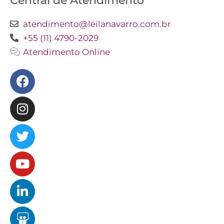
Central de Atendimento
atendimento@leilanavarro.com.br
+55 (11) 4790-2029
Atendimento Online
Facebook
Instagram
Twitter
Youtube
Linkedin
Slideshare