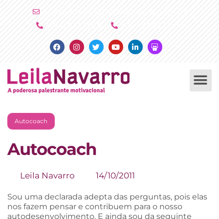
Ir
atendimento@leilanavarro.com.br
para
(11) 4790 2029
(11) 9 8081 2000
o
Facebook
Instagram
Twitter
Youtube
Linkedin
Slideshare
conteúdo
PALESTRAS +
PRODUTOS +
Autocoach
Autocoach
Leila Navarro
14/10/2011
Sou uma declarada adepta das perguntas, pois elas
nos fazem pensar e contribuem para o nosso
autodesenvolvimento. E ainda sou da seguinte