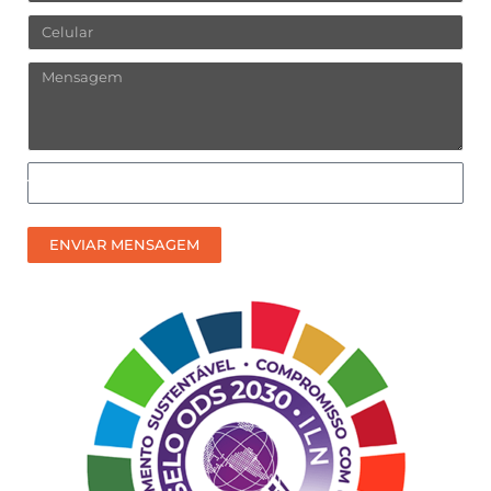
Celular
Mensagem
Como
prefere
receber
ENVIAR MENSAGEM
nosso
contato?