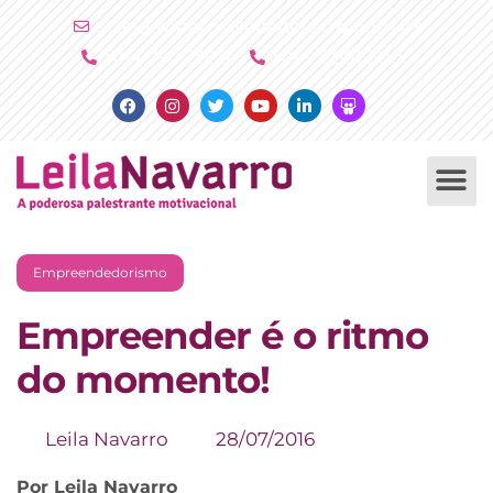
Ir
atendimento@leilanavarro.com.br
para
(11) 4790 2029
(11) 9 8081 2000
o
Facebook
Instagram
Twitter
Youtube
Linkedin
Slideshare
conteúdo
PALESTRAS +
PRODUTOS +
Empreendedorismo
Empreender é o ritmo
do momento!
Leila Navarro
28/07/2016
Por Leila Navarro