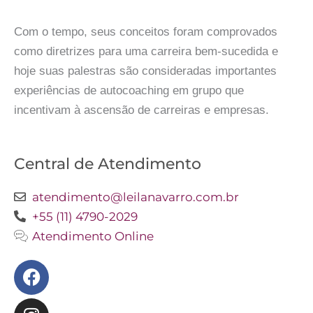
Com o tempo, seus conceitos foram comprovados
como diretrizes para uma carreira bem-sucedida e
hoje suas palestras são consideradas importantes
experiências de autocoaching em grupo que
incentivam à ascensão de carreiras e empresas.
Central de Atendimento
atendimento@leilanavarro.com.br
+55 (11) 4790-2029
Atendimento Online
Facebook
Instagram
Twitter
Youtube
Linkedin
Slideshare