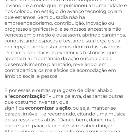
leviano – é a mola que impulsionou a humanidade e
nos colocou no estágio do avanço tecnológico em
que estamos. Sem ousadia não há
empreendedorismo, contribuição, inovação ou
progresso significativo, e se nossos ancestrais não
vencessem o medo e ousassem, abrindo caminhos,
conquistando espaços e testando sua força e sua
percepção, ainda estaríamos dentro das cavernas.
Portanto, são claras as evidências históricas que
apontam a importância da ação ousada para o
desenvolvimento planetário, revelando, em
contrapartida, os malefícios da acomodação em
âmbito social e pessoal.
É por essas e outras que gosto de dizer abaixo
a “
economização”
– uma palavra, das tantas outras
que costumo inventar, que
significa
economizar
a
ação
, ou seja, manter-se
parado, imóvel – e recomendo, citando uma música
de sucesso anos atrás: “Dance bem, dance mal,
dance sem parar, dance até sem saber dançar”.
Afinal, quem não dança conforme a música tema