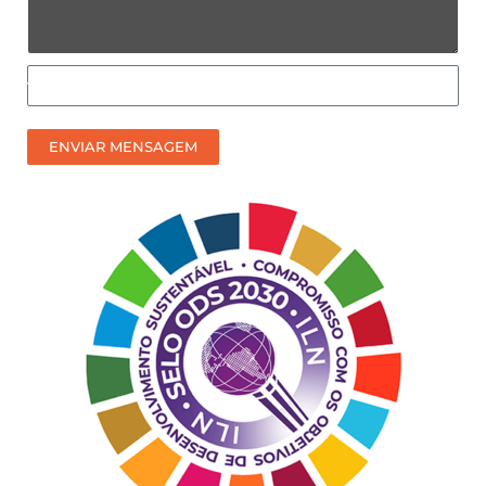
Como
prefere
receber
ENVIAR MENSAGEM
nosso
contato?