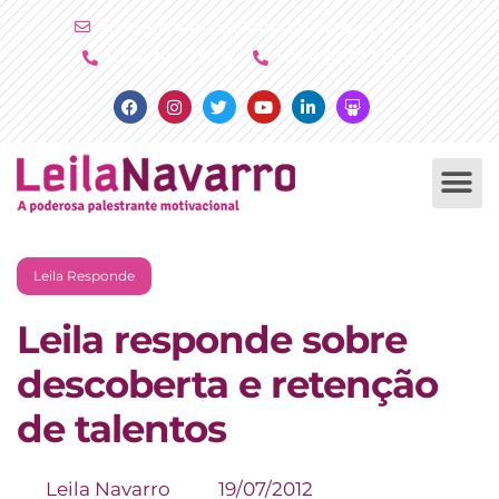
Ir
atendimento@leilanavarro.com.br
para
(11) 4790 2029
(11) 9 8081 2000
o
Facebook
Instagram
Twitter
Youtube
Linkedin
Slideshare
conteúdo
PALESTRAS +
PRODUTOS +
Leila Responde
Leila responde sobre
descoberta e retenção
de talentos
Leila Navarro
19/07/2012