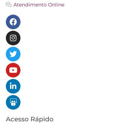
Atendimento Online
Facebook
Instagram
Twitter
Youtube
Linkedin
Slideshare
Acesso Rápido