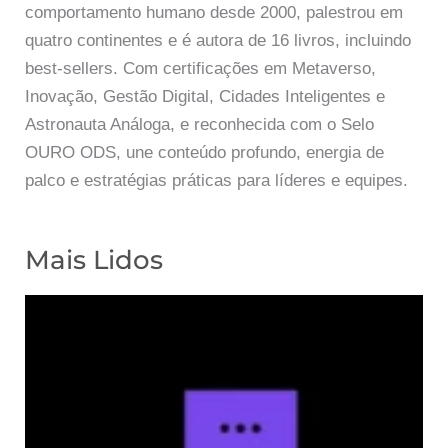
comportamento humano desde 2000, palestrou em
quatro continentes e é autora de 16 livros, incluindo
best-sellers. Com certificações em Metaverso,
Inovação, Gestão Digital, Cidades Inteligentes e
Astronauta Análoga, e reconhecida com o Selo
OURO ODS, une conteúdo profundo, energia de
palco e estratégias práticas para líderes e equipes.
Mais Lidos