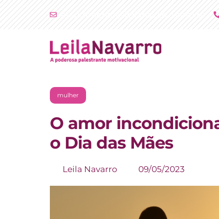
Ir
atendimento@leilanavarro.com.br
para
o
conteúdo
mulher
O amor incondiciona
o Dia das Mães
Leila Navarro
09/05/2023