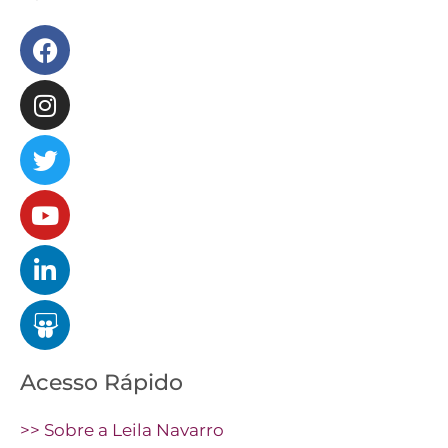
Facebook
Instagram
Twitter
Youtube
Linkedin
Slideshare
Acesso Rápido
>> Sobre a Leila Navarro