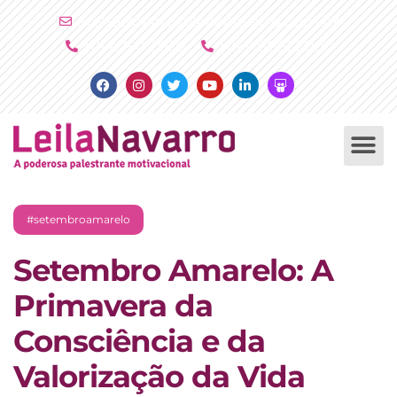
Ir
atendimento@leilanavarro.com.br
para
(11) 4790 2029
(11) 9 8081 2000
o
Facebook
Instagram
Twitter
Youtube
Linkedin
Slideshare
conteúdo
PALESTRAS +
PRODUTOS +
#setembroamarelo
Setembro Amarelo: A
Primavera da
Consciência e da
Valorização da Vida