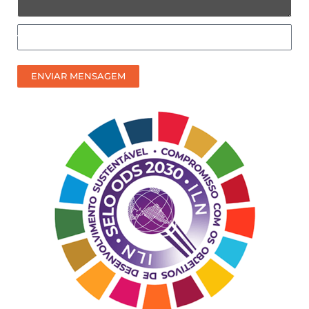
Como
prefere
receber
ENVIAR MENSAGEM
nosso
contato?