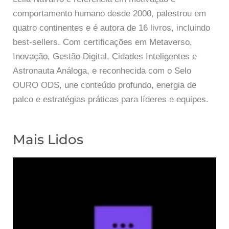
comportamento humano desde 2000, palestrou em
quatro continentes e é autora de 16 livros, incluindo
best-sellers. Com certificações em Metaverso,
Inovação, Gestão Digital, Cidades Inteligentes e
Astronauta Análoga, e reconhecida com o Selo
OURO ODS, une conteúdo profundo, energia de
palco e estratégias práticas para líderes e equipes.
Mais Lidos