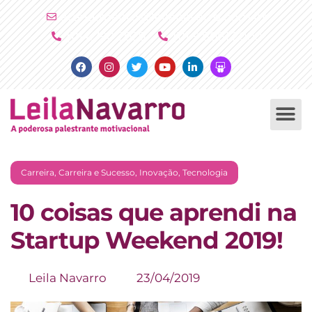
Ir
atendimento@leilanavarro.com.br
para
(11) 4790 2029
(11) 9 8081 2000
o
Facebook
Instagram
Twitter
Youtube
Linkedin
Slideshare
conteúdo
PALESTRAS +
PRODUTOS +
Carreira
,
Carreira e Sucesso
,
Inovação
,
Tecnologia
10 coisas que aprendi na
Startup Weekend 2019!
Leila Navarro
23/04/2019