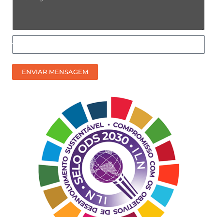
Como
prefere
receber
ENVIAR MENSAGEM
nosso
contato?