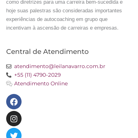
como diretrizes para uma carreira bem-sucedida e
hoje suas palestras são consideradas importantes
experiências de autocoaching em grupo que
incentivam à ascensão de carreiras e empresas.
Central de Atendimento
atendimento@leilanavarro.com.br
+55 (11) 4790-2029
Atendimento Online
Facebook
Instagram
Twitter
Youtube
Linkedin
Slideshare