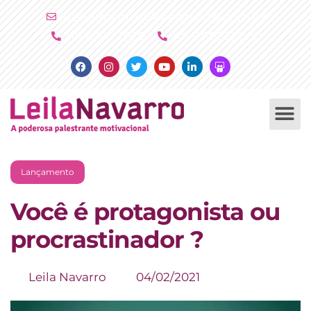
Ir
atendimento@leilanavarro.com.br
para
(11) 4790 2029
(11) 9 8081 2000
o
Facebook
Instagram
Twitter
Youtube
Linkedin
Slideshare
conteúdo
PALESTRAS +
PRODUTOS +
Lançamento
Você é protagonista ou
procrastinador ?
Leila Navarro
04/02/2021