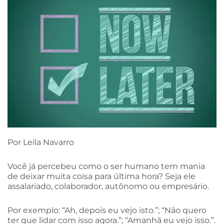
Por Leila Navarro
Você já percebeu como o ser humano tem mania
de deixar muita coisa para última hora? Seja ele
assalariado, colaborador, autônomo ou empresário.
Por exemplo: “Ah, depois eu vejo isto.”; “Não quero
ter que lidar com isso agora.”; “Amanhã eu vejo isso.”.