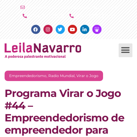
Ir
atendimento@leilanavarro.com.br
para
(11) 4790 2029
(11) 9 8081 2000
o
Facebook
Instagram
Twitter
Youtube
Linkedin
Slideshare
conteúdo
PALESTRAS +
PRODUTOS +
Empreendedorismo
,
Radio Mundial
,
Virar o Jogo
Programa Virar o Jogo
#44 –
Empreendedorismo de
empreendedor para