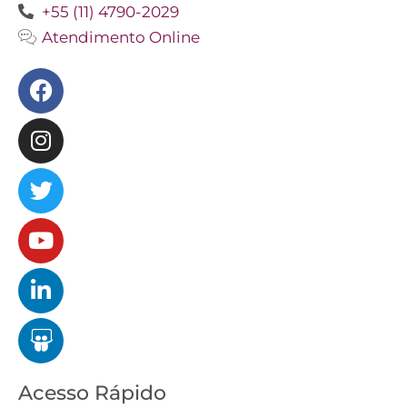
+55 (11) 4790-2029
Atendimento Online
Facebook
Instagram
Twitter
Youtube
Linkedin
Slideshare
Acesso Rápido