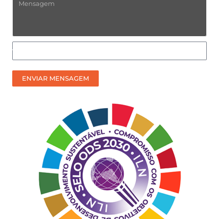
Mensagem
Como
prefere
receber
ENVIAR MENSAGEM
nosso
contato?