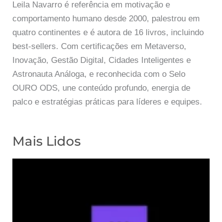
Leila Navarro é referência em motivação e
comportamento humano desde 2000, palestrou em
quatro continentes e é autora de 16 livros, incluindo
best-sellers. Com certificações em Metaverso,
Inovação, Gestão Digital, Cidades Inteligentes e
Astronauta Análoga, e reconhecida com o Selo
OURO ODS, une conteúdo profundo, energia de
palco e estratégias práticas para líderes e equipes.
Mais Lidos