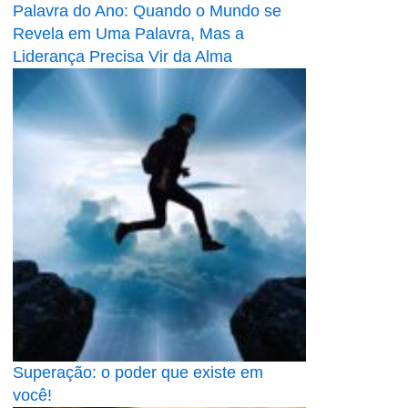
Palavra do Ano: Quando o Mundo se
Revela em Uma Palavra, Mas a
Liderança Precisa Vir da Alma
Superação: o poder que existe em
você!