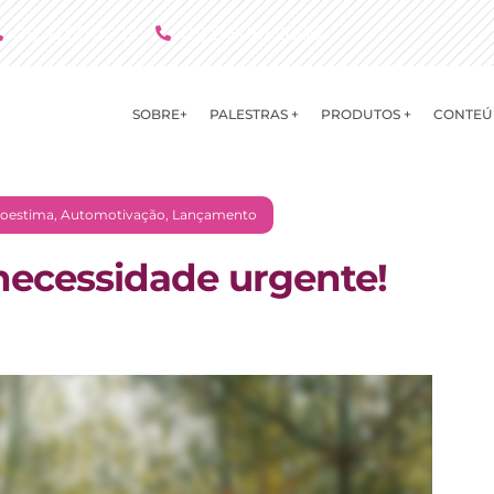
(11) 4790 2029
(11) 9 8081 2000
SOBRE+
PALESTRAS +
PRODUTOS +
CONTEÚ
oestima
,
Automotivação
,
Lançamento
necessidade urgente!