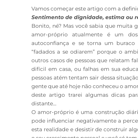
Vamos começar este artigo com a defini
Sentimento de dignidade, estima ou r
Bonito, né? Mas você sabia que muita g
amor-próprio atualmente é um do
autoconfiança e se torna um buraco d
“fadados a se odiarem” porque o ambie
outros casos de pessoas que relatam f
difícil em casa, ou falhas em sua educ
pessoas atém tentam sair dessa situaçã
gente que até hoje não conheceu o amor
deste artigo trarei algumas dicas pa
distante…
O amor-próprio é uma construção diári
pode influenciar negativamente a perc
esta realidade e desistir de construir 
o seu crescimento pessoal e você só tem 