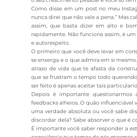
Como disse em um post no meu Instagra
nunca direi que não vale a pena.” Mas ca
assim, que basta dizer em alto e bo
rapidamente. Não funciona assim, é um
e autorespeito.
O primeiro que você deve levar em con
se enxerga e o que admira em si mesmo.
atraso de vida que te afasta da const
que se frustram o tempo todo querendo
ser feito é apenas aceitar tais particula
Depois é importante questionarmos a
feedbacks alheios. O quão influenciável 
uma verdade absoluta ou você sabe dist
discordar dela? Sabe absorver o que é co
É importante você saber responder a e
consciência que temos de nós mesmos