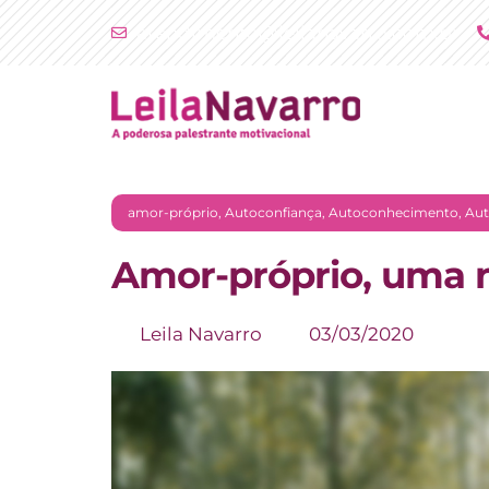
Ir
atendimento@leilanavarro.com.br
para
o
conteúdo
amor-próprio
,
Autoconfiança
,
Autoconhecimento
,
Aut
Amor-próprio, uma 
Leila Navarro
03/03/2020