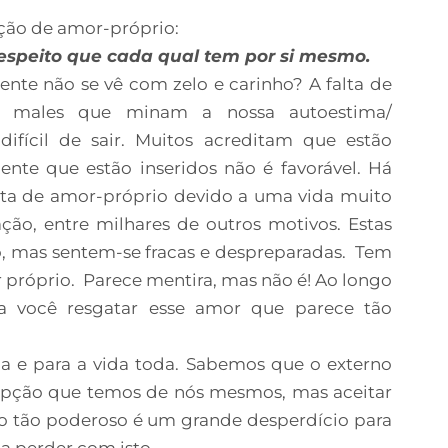
ção de amor-próprio:
espeito que cada qual tem por si mesmo.
ente não se vê com zelo e carinho? A falta de
s males que minam a nossa autoestima/
ifícil de sair. Muitos acreditam que estão
nte que estão inseridos não é favorável. Há
alta de amor-próprio devido a uma vida muito
ação, entre milhares de outros motivos. Estas
o, mas sentem-se fracas e despreparadas. Tem
 próprio. Parece mentira, mas não é! Ao longo
ra você resgatar esse amor que parece tão
a e para a vida toda. Sabemos que o externo
epção que temos de nós mesmos, mas aceitar
algo tão poderoso é um grande desperdício para
a perder com isto.