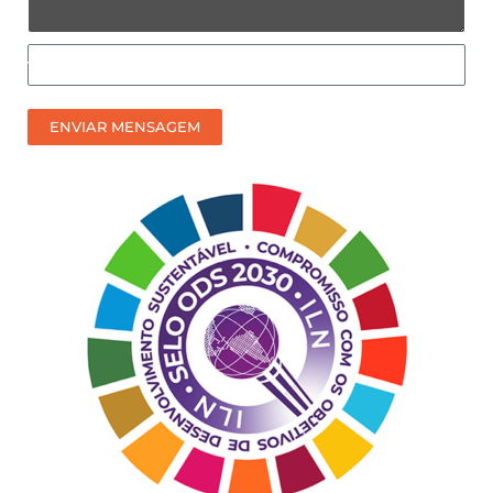
Como
prefere
receber
ENVIAR MENSAGEM
nosso
contato?