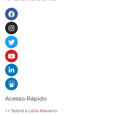
Facebook
Instagram
Twitter
Youtube
Linkedin
Slideshare
Acesso Rápido
>> Sobre a Leila Navarro