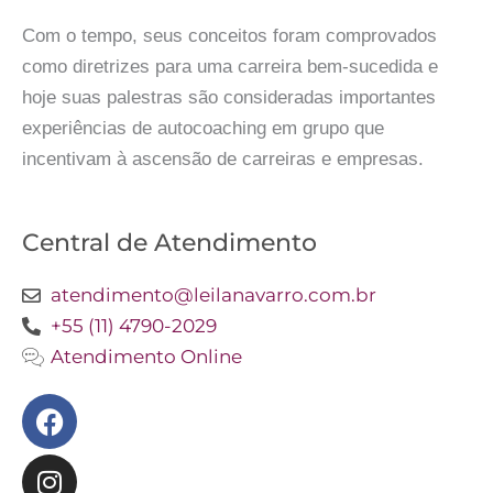
Com o tempo, seus conceitos foram comprovados
como diretrizes para uma carreira bem-sucedida e
hoje suas palestras são consideradas importantes
experiências de autocoaching em grupo que
incentivam à ascensão de carreiras e empresas.
Central de Atendimento
atendimento@leilanavarro.com.br
+55 (11) 4790-2029
Atendimento Online
Facebook
Instagram
Twitter
Youtube
Linkedin
Slideshare