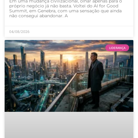
Em uma mudança civilizacional, olhar apenas para o
próprio negócio já não basta. Voltei do AI for Good
Summit, em Genebra, com uma sensação que ainda
não consegui abandonar. A
04/08/2026
LIDERANÇA