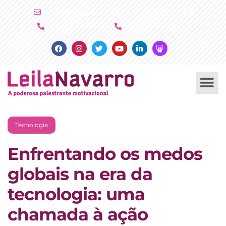
Ir
atendimento@leilanavarro.com.br
para
(11) 4790 2029
(11) 9 8081 2000
o
Facebook
Instagram
Twitter
Youtube
Linkedin
Slideshare
conteúdo
PALESTRAS +
PRODUTOS +
Tecnologia
Enfrentando os medos
globais na era da
tecnologia: uma
chamada à ação