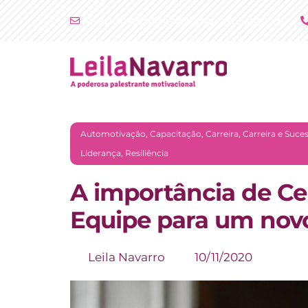
Ir
atendimento@leilanavarro.com.br
para
o
conteúdo
Automotivação
,
Capacitação
,
Carreira
,
Carreira e Suce
Liderança
,
Resiliência
A importância de Cel
Equipe para um nov
Leila Navarro
10/11/2020