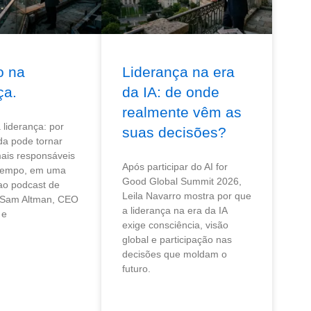
o na
Liderança na era
ça.
da IA: de onde
realmente vêm as
liderança: por
suas decisões?
da pode tornar
ais responsáveis
Após participar do AI for
tempo, em uma
Good Global Summit 2026,
 ao podcast de
Leila Navarro mostra por que
 Sam Altman, CEO
a liderança na era da IA
 e
exige consciência, visão
global e participação nas
decisões que moldam o
futuro.