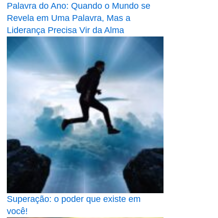
Palavra do Ano: Quando o Mundo se
Revela em Uma Palavra, Mas a
Liderança Precisa Vir da Alma
Superação: o poder que existe em
você!