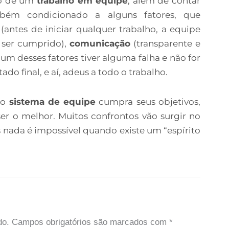
ado de um
trabalho em equipe
, além de contar
bém condicionado a alguns fatores, que
a
(antes de iniciar qualquer trabalho, a equipe
a ser cumprido),
comunicação
(transparente e
gum desses fatores tiver alguma falha e não for
do final, e aí, adeus a todo o trabalho.
 o
sistema de equipe
cumpra seus objetivos,
ser o melhor. Muitos confrontos vão surgir no
 nada é impossível quando existe um “espírito
do.
Campos obrigatórios são marcados com
*