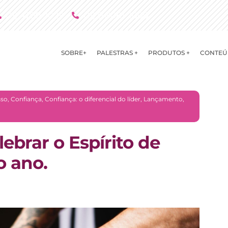
(11) 4790 2029
(11) 9 8081 2000
SOBRE+
PALESTRAS +
PRODUTOS +
CONTEÚ
sso
,
Confiança
,
Confiança: o diferencial do líder
,
Lançamento
,
ebrar o Espírito de
o ano.