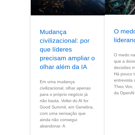
O med
Mudança
lideran
civilizacional: por
que líderes
O medo na 
precisam ampliar o
que a dúvi
olhar além da IA
decisões m
Há pouco 
entrevista
Em uma mudança
Theo Von,
civilizacional, olhar apenas
da OpenAI
para o próprio negócio já
não basta. Voltei do AI for
Good Summit, em Genebra,
com uma sensação que
ainda não consegui
abandonar. A