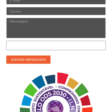
Celular
Mensagem
Como
prefere
receber
ENVIAR MENSAGEM
nosso
contato?