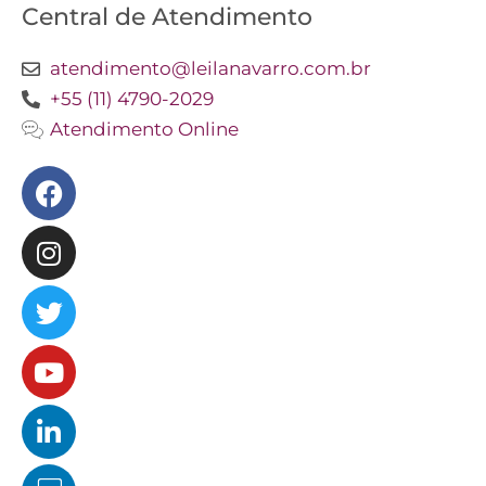
Central de Atendimento
atendimento@leilanavarro.com.br
+55 (11) 4790-2029
Atendimento Online
Facebook
Instagram
Twitter
Youtube
Linkedin
Slideshare