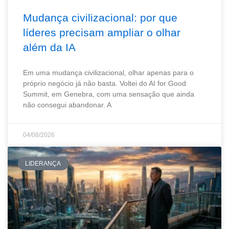
Mudança civilizacional: por que
líderes precisam ampliar o olhar
além da IA
Em uma mudança civilizacional, olhar apenas para o
próprio negócio já não basta. Voltei do AI for Good
Summit, em Genebra, com uma sensação que ainda
não consegui abandonar. A
04/08/2026
LIDERANÇA