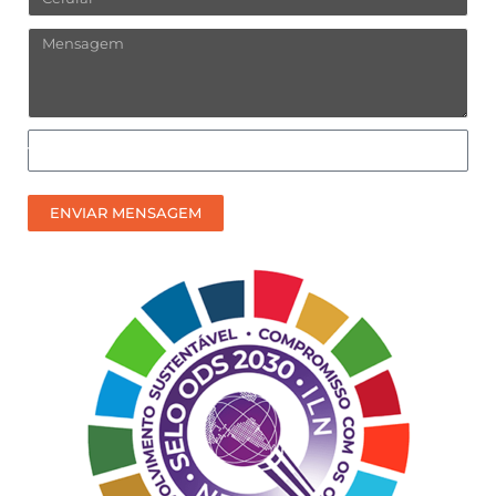
Mensagem
Como
prefere
receber
ENVIAR MENSAGEM
nosso
contato?