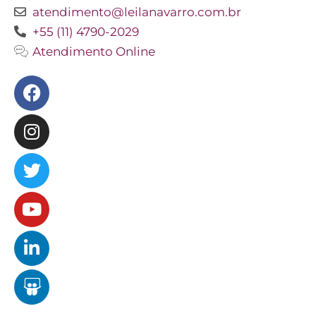
atendimento@leilanavarro.com.br
+55 (11) 4790-2029
Atendimento Online
Facebook
Instagram
Twitter
Youtube
Linkedin
Slideshare