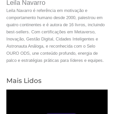
Leila Navarro
Leila Navarro é referência em motivação e
comportamento humano desde 2000, palestrou em
quatro continentes e é autora de 16 livros, incluindo
best-sellers. Com certificações em Metaverso,
Inovação, Gestão Digital, Cidades Inteligentes e
Astronauta Análoga, e reconhecida com o Selo
OURO ODS, une conteúdo profundo, energia de
palco e estratégias práticas para líderes e equipes.
Mais Lidos