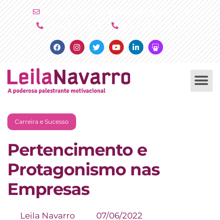
Ir
atendimento@leilanavarro.com.br
para
(11) 4790 2029
(11) 9 8081 2000
o
Facebook
Instagram
Twitter
Youtube
Linkedin
Slideshare
conteúdo
PALESTRAS +
PRODUTOS +
Carreira e Sucesso
Pertencimento e
Protagonismo nas
Empresas
Leila Navarro
07/06/2022