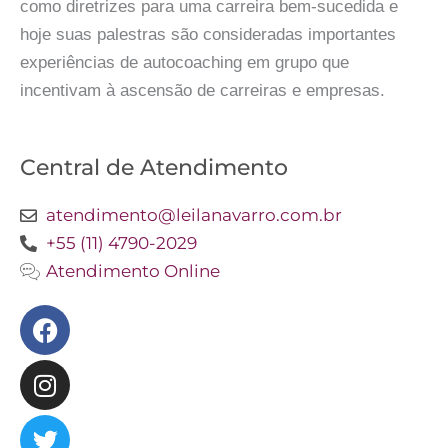
como diretrizes para uma carreira bem-sucedida e
hoje suas palestras são consideradas importantes
experiências de autocoaching em grupo que
incentivam à ascensão de carreiras e empresas.
Central de Atendimento
atendimento@leilanavarro.com.br
+55 (11) 4790-2029
Atendimento Online
Facebook
Instagram
Twitter
Youtube
Linkedin
Slideshare