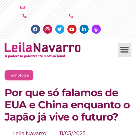
Ir
atendimento@leilanavarro.com.br
para
(11) 4790 2029
(11) 9 8081 2000
o
Facebook
Instagram
Twitter
Youtube
Linkedin
Slideshare
conteúdo
PALESTRAS +
PRODUTOS +
Tecnologia
Por que só falamos de
EUA e China enquanto o
Japão já vive o futuro?
Leila Navarro
11/03/2025