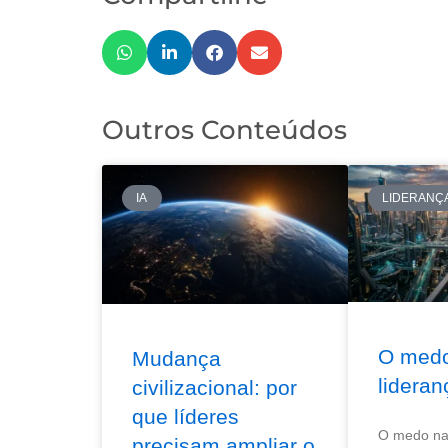
Outros Conteúdos
IA
LIDERANÇ
O med
Mudança
lideran
civilizacional: por
que líderes
O medo na 
precisam ampliar o