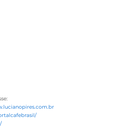
sse:
.lucianopires.com.br
talcafebrasil/
/