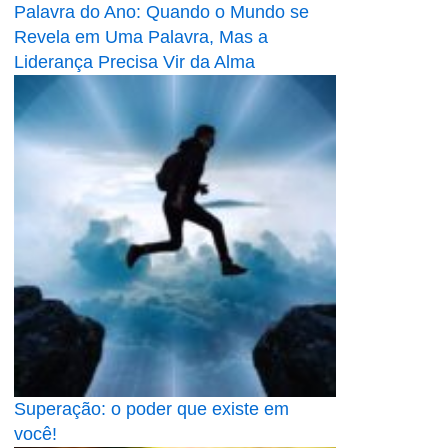
Palavra do Ano: Quando o Mundo se
Revela em Uma Palavra, Mas a
Liderança Precisa Vir da Alma
Superação: o poder que existe em
você!