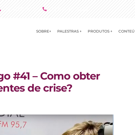
(11) 4790 2029
(11) 9 8081 2000
SOBRE+
PALESTRAS +
PRODUTOS +
CONTEÚ
go #41 – Como obter
ntes de crise?