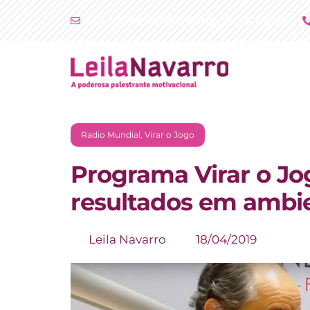
Ir
atendimento@leilanavarro.com.br
para
o
conteúdo
Radio Mundial
,
Virar o Jogo
Programa Virar o Jo
resultados em ambie
Leila Navarro
18/04/2019