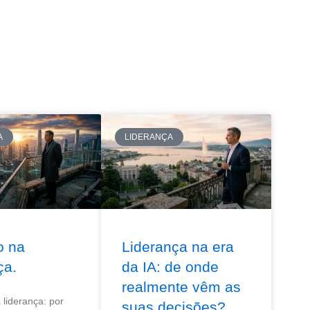
A
LIDERANÇA
o na
Liderança na era
ça.
da IA: de onde
realmente vêm as
liderança: por
suas decisões?