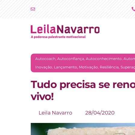
Ir
atendimento@leilanavarro.com.br
para
o
conteúdo
Autocoach
,
Autoconfiança
,
Autoconhecimento
,
Autom
Inovação
,
Lançamento
,
Motivação
,
Resiliência
,
Supera
Tudo precisa se ren
vivo!
Leila Navarro
28/04/2020