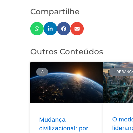
Compartilhe
Outros Conteúdos
IA
LIDERANÇ
O med
Mudança
lideran
civilizacional: por