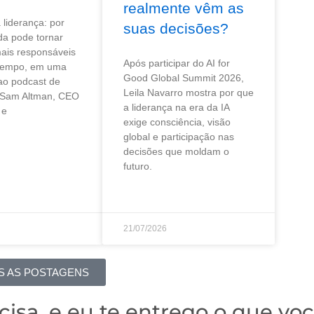
realmente vêm as
liderança: por
suas decisões?
da pode tornar
ais responsáveis
Após participar do AI for
tempo, em uma
Good Global Summit 2026,
 ao podcast de
Leila Navarro mostra por que
 Sam Altman, CEO
a liderança na era da IA
 e
exige consciência, visão
global e participação nas
decisões que moldam o
futuro.
21/07/2026
S AS POSTAGENS
cisa, e eu te entrego o que voc