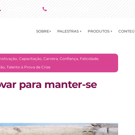
(11) 4790 2029
(11) 9 8081 2000
SOBRE+
PALESTRAS +
PRODUTOS +
CONTEÚ
otivação
,
Capacitação
,
Carreira
,
Confiança
,
Felicidade
,
ção
,
Talento à Prova de Crise
ovar para manter-se