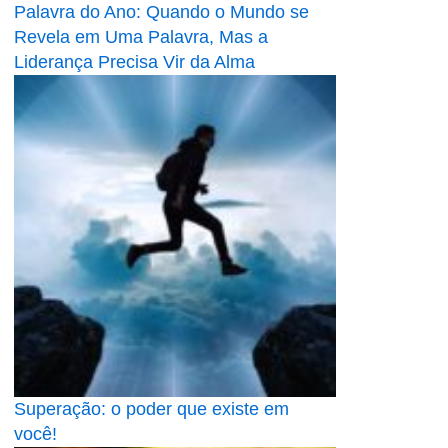
Palavra do Ano: Quando o Mundo se
Revela em Uma Palavra, Mas a
Liderança Precisa Vir da Alma
Superação: o poder que existe em
você!