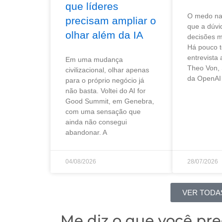
que líderes
O medo na 
precisam ampliar o
que a dúvi
olhar além da IA
decisões m
Há pouco 
entrevista
Em uma mudança
Theo Von,
civilizacional, olhar apenas
da OpenAI
para o próprio negócio já
não basta. Voltei do AI for
Good Summit, em Genebra,
com uma sensação que
ainda não consegui
abandonar. A
04/08/2026
28/07/2026
VER TODA
Me diz o que você pre